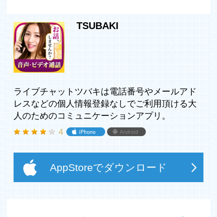
是非一度体感してみてください。
TSUBAKI
◆◆好みの相手を指定できる◆◆
好みの相手を、地域別・年齢別・ログイン順・新人順で絞
るなど、多彩な検索機能を使って探す事ができます。もち
ろん、検索機能も無料機能の一つです。
ライブチャットツバキは電話番号やメールアド
レスなどの個人情報登録なしでご利用頂ける大
人のためのコミュニケーションアプリ。
◆◆サクラ徹底排除宣言◆◆
TSUBAKIは、いわゆる「サクラ」と呼ばれる業者を徹底
4
的に排除し、ユーザー様が安心してご利用できるよう取り
組んでおります。「ブロック機能」を使えば、瞬時にアプ
リ内からブロックしたユーザーの存在を消すことも可能で
AppStoreでダウンロード
す。
TSUBAKIとは無関係のサイトやアプリへ誘導を促す業者
等を発見されました場合は、速やかに「通報機能」にて通
報頂ければ、パトロールスタッフにリアルタイムに通知さ