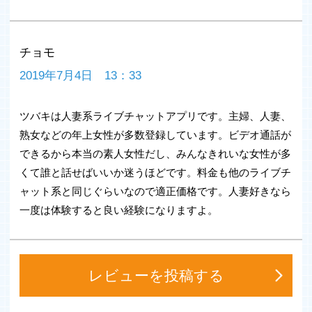
るので、チャットなどスムーズに行なえます。
年上のメル友や趣味友、相談相手、暇つぶし相手などを探
すことができます。
チョモ
2019年7月4日 13：33
◆◆無料で利用できます◆◆
インストールから会員登録までTSUBAKIは料金無料で行
なえます。しかも、プロフィールの閲覧も無料で何度でも
ツバキは人妻系ライブチャットアプリです。主婦、人妻、
見ることができ、さらにタイムラインの投稿や閲覧も24
時間365日完全無料でお楽しみ頂けます。
熟女などの年上女性が多数登録しています。ビデオ通話が
登録後に無料ポイントを取得することが出来ますので、気
できるから本当の素人女性だし、みんなきれいな女性が多
に入った相手といつでもやり取りが可能です。
くて誰と話せばいいか迷うほどです。料金も他のライブチ
今だけログインボーナスも毎日プレゼント中となります。
ャット系と同じぐらいなので適正価格です。人妻好きなら
一度は体験すると良い経験になりますよ。
◆◆ビデオ通話で臨場感を◆◆
チャットだけでなく、TSUBAKIはビデオ通話機能を備え
たSNSアプリです。好みの年上の方と昼下がりの空いた時
レビューを投稿する
間や、家事を終えたひと時の夜にお楽しみ頂けます。
ビデオ通話では、いわゆるサクラや業者と呼ばれるユーザ
ーがいないからこそ提供できる、ビデオ通話のサービスを