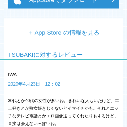
＋ App Store の情報を見る
登録多数の相手からタイプを検索！
魅力溢れるお相手とライブチャット
TSUBAKIに対するレビュー
匿名で利用可能なので、安心・安全
◆◆TSUBAKIについて◆◆
IWA
TSUBAKI(ツバキ)は、電話番号やメールアドレスなどの個
2020年4月23日 12：02
人情報登録なしでご利用頂ける大人のためのコミュニケー
ションアプリです。
チャットや音声通話はもちろん、お互いの姿を映し合いな
30代とか40代の女性が多いね。きれいな人もいたけど、年
がら行なえるビデオ通話機能はTsubakiの特徴的な機能の
上好きとか熟女好きじゃないとイマイチかも。それとエッ
一つです。ビデオ通話でのコミュニケーションはちょっと
チなテレビ電話とかエロ画像送ってくれたりもするけど、
手が空いた昼下がりのひと時に最適です。また、チャット
機能ではTSUBAKIオリジナルのスタンプを使う事が出来
直接は会えないっぽいね。