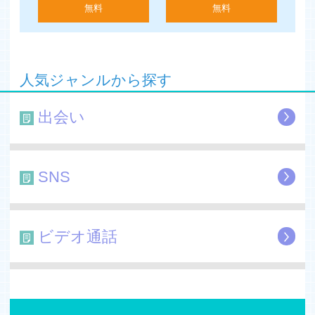
出会い系サイト規制法は適用されません。
無料
無料
・Tsubakiは、売春、違法な画像の交換、他のアプリのID
交換、他アプリや他サービスへの勧誘行為、性交渉目的の
出会いを目的としたご利用はお断りいたしております。
人気ジャンルから探す
・公序良俗に反する書き込みは、発見次第投稿内容の削除
および会員資格の停止措置等をとらせて頂く場合がござい
出会い
ます。
SNS
ビデオ通話