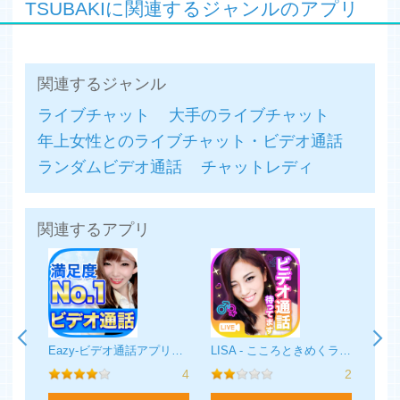
TSUBAKIに関連するジャンルのアプリ
れ、アカウント停止等の対応を行なわせて頂きます。
◆◆安心安全のサポート体制◆◆
サポート経験豊富なスタッフが、24時間365日丁寧に
関連するジャンル
TSUBAKIライフをサポートさせて頂きます。お問い合わ
せ時には、メールアドレス不要で、アプリ内でお問い合わ
ライブチャット
大手のライブチャット
せを行なうことが出来ますので、ご安心してご利用頂けま
す。
年上女性とのライブチャット・ビデオ通話
ランダムビデオ通話
チャットレディ
◆◆動作環境◆◆
・iOS8.0以上
関連するアプリ
◆◆ご利用にあたって◆◆
・Tsubakiをご利用にあたって、TSUBAKI内に設置してお
ります利用規約にご同意の上、ご利用頂く必要がございま
す。
・Tsubakiは、アプリケーション内においてメッセージや
ビデオ通話を楽しんで頂くサービスを提供しており、男女
マシェリ - ライブチャット・ライブ配信アプリ
Eazy-ビデオ通話アプリのふたりチャットでおしゃべり！（イージー）
LISA - こころときめくライブチャット
PiA
の異性交際を目的とはしておりません。
4
4
2
「異性紹介事業」＝出会い系アプリではありませんので、