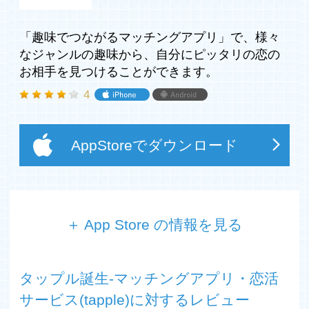
「趣味でつながるマッチングアプリ」で、様々
なジャンルの趣味から、自分にピッタリの恋の
お相手を見つけることができます。
4
AppStoreでダウンロード
＋ App Store の情報を見る
■タップルで毎月7,200人に恋人が誕生しています。(※1)
■毎日5,500人が登録！20代の3人に1人が利用中！
タップル誕生-マッチングアプリ・恋活
■＼マッチ総数1億組っ／会いやすさが人気の理由！
■安心・安全のサイバーエージェントグループが運営！
サービス(tapple)に対するレビュー