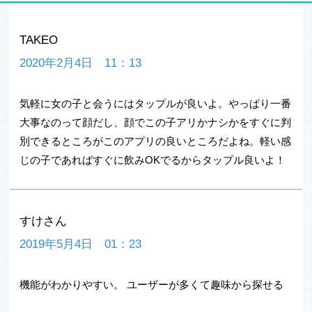
(※1)退会者のうち「タップル誕生で恋人ができた」を選
択した人数
TAKEO
【タップルってどんなアプリなの？】
2020年2月4日 11：13
恋活・恋愛・婚活を目的とした真面目な出会いを提供する
マッチングアプリです。
気軽に女の子と会うにはタップルが良いよ。やっぱり一番
アプリのコンセプトである「趣味でつながる」をきっかけ
に、恋するワクワク感や、すてきな人に出会えるドキドキ
大事なのって顔だし、顔でこの子アリかナシかをすぐに判
感をたくさんの人に提供しています。
別できるところがこのアプリの良いところだよね。軽い感
従来の出会い系とは違い、安心・安全の運営体制に力を入
じの子であればすぐに飲みOKでるからタップル良いよ！
れていますので安心してご利用いただけます。
【使い方はかんたん！】
1.30種類以上の趣味や興味のあるカテゴリを登録
すけさん
2.気になる異性のプロフィールを「いいかも！」を送りま
しょう。
2019年5月4日 01：23
3.相手から「ありがとう」をもらうとメッセージのやりと
りができます。
機能がわかりやすい。 ユーザーが多くて趣味から探せる
登録とお相手探しは無料です。メッセージのやりとりには
年齢確認が必要です。