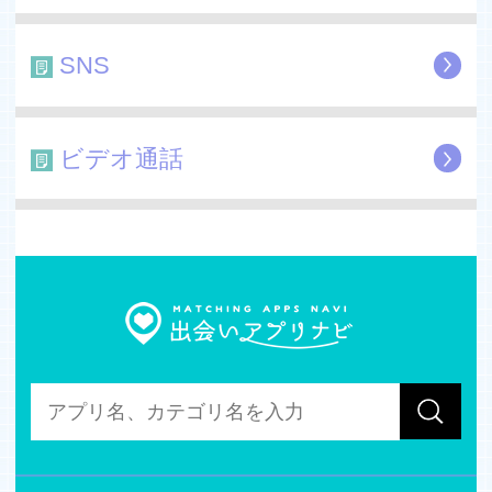
- 6ヶ月プラン：17400円（税込）
- 12ヶ月プラン：27800円（税込）
SNS
・有料会員は1ヶ月,3ヶ月,6ヶ月,12ヶ月ごとの自動継続課
金をご用意しております。
・購入後のお支払いは、iTunesアカウントに請求されま
ビデオ通話
す。
・自動継続課金は期間の期限が切れる24時間以内に自動
課金されます。
・自動継続課金は期間の期限が切れる24時間以上前に自
動課金をオフにしなければ、自動更新されます。
・自動継続課金はお客様自身で管理することができ、購入
後に、[設定]-[iTunes Store]-[Apple ID]-[Apple IDを表示]の
順番で設定画面へ進み、自動継続をオフにすることが可能
です。
・現在ご利用中の有料会員のキャンセルは、契約期間が終
わった後にキャンセル処理が行われます。
・有料会員になる際は、キャンペーン等で提供された無料
お試し期間が残っていたとしても、その無料期間は消滅致
します。