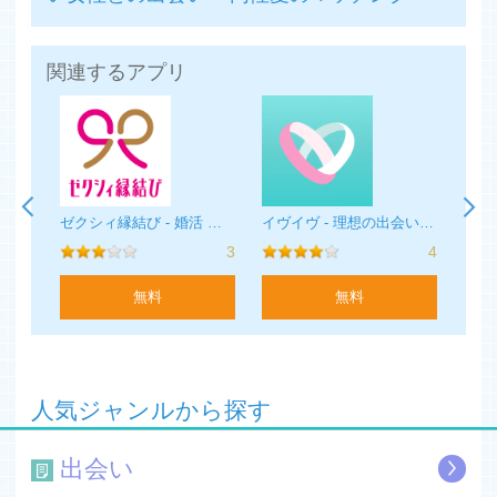
・タレントとのコラボ企画も多数！
【こんな人にオススメ】
関連するアプリ
・安心安全に恋活アプリを使って出会いたい方
・恋愛を楽しみたい人
・はじめてマッチングアプリを始める方
・大好きな趣味があって、そこから出会いを探している方
・合コンや街コンよりお金を節約して出会いたい方
・週末や仕事おわりなどにデートに行きたい方
・恋人がほしい！と真剣に婚活がしたい方
LINGOで今日の出会い - 大人気！大人の無料マッチングSNSアプリ
ゼクシィ縁結び - 婚活 ・ マッチングアプリ
イヴイヴ - 理想の出会い・婚活マッチングアプリ
・ちゃんと出会える恋活アプリを探している方
4
3
4
・通勤時間や通学時間などスキマ時間で婚活がしたい方
無料
無料
■有料会員プランについて
カップル成立後のメッセージ送信は男性のみ有料になりま
す。
有料会員プランを購入するとプランに応じた期間内で、メ
ッセージ送信機能が自由にご利用いただけます。
人気ジャンルから探す
【料金】
出会い
- 1ヶ月プラン：3900円（税込）
- 3ヶ月プラン：9900円（税込）