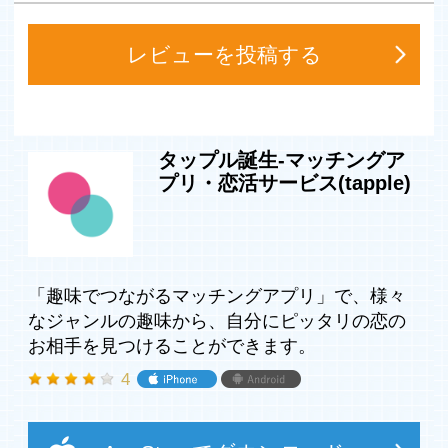
【安心・安全の監視体制】
レビューを投稿する
・ニックネーム制なので実名は登録不要です。
・24時間365日、悪質ユーザーがいないかチェックしてい
ます。
・違反報告機能やFAQ、カスタマーサポートで安全なご利
用をサポートしています。
タップル誕生-マッチングア
・運転免許証、健康保険証等を用いた年齢確認を実施。
プリ・恋活サービス(tapple)
(既婚者や18歳以下の未成年はご利用いただけません。)
【タップルのここがオススメ】
＼恋活・婚活マッチングアプリ20代支持率No.1(※2)／
「趣味でつながるマッチングアプリ」で、様々
・20代の3人に1人が利用しています。
なジャンルの趣味から、自分にピッタリの恋の
・パッと1秒！スワイプでマッチングするので通勤・通学
お相手を見つけることができます。
などのスキマ時間に恋愛をスタートできます。
・プロフィールの詳細検索が豊富(年齢/居住地/職業/年収/
4
体型など)なので理想の相手を探せます。
・「行きたいところ」「気になるデートプラン」からマッ
チングする”おでかけ機能”でデート相手が見つかります。