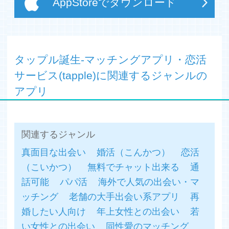
AppStoreでダウンロード
(※2)2017年7月14日〜7月15日の間、全国の20代～40代
未婚男女1,000人を対象に実施した恋活・婚活の意識と実
態調査より
タップル誕生-マッチングアプリ・恋活
【そもそもマッチングアプリってなに？？】
サービス(tapple)に関連するジャンルの
いわゆる出会い系と言われている出会い系サイト・出会い
アプリ
系アプリと比較されることがありますが全く異なります。
公的身分証明書による年齢確認や、24時間365日の監視体
制など恋活アプリは安心・安全に真剣な出会いの機会を提
供するアプリです。
関連するジャンル
恋や恋愛がしたいけど勇気が出ない、時間がない、なかな
真面目な出会い
婚活（こんかつ）
恋活
かいい人が周りにいないと悩んでいる方、タップルでお相
手を探してみてはいかがでしょうか？
（こいかつ）
無料でチャット出来る
通
話可能
パパ活
海外で人気の出会い・マ
【メディア掲載事例】
ッチング
老舗の大手出会い系アプリ
再
・雑誌「anan」「Anecan」「CLASSY」「JJ」などに多
数掲載！
婚したい人向け
年上女性との出会い
若
・TV「NHKニュースおはよう日本」等テレビで注目！
い女性との出会い
同性愛のマッチング