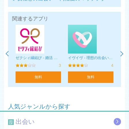
・タレントとのコラボ企画も多数！
【こんな人にオススメ】
関連するアプリ
・安心安全に恋活アプリを使って出会いたい方
・恋愛を楽しみたい人
・はじめてマッチングアプリを始める方
・大好きな趣味があって、そこから出会いを探している方
・合コンや街コンよりお金を節約して出会いたい方
・週末や仕事おわりなどにデートに行きたい方
・恋人がほしい！と真剣に婚活がしたい方
LINGOで今日の出会い - 大人気！大人の無料マッチングSNSアプリ
ゼクシィ縁結び - 婚活 ・ マッチングアプリ
イヴイヴ - 理想の出会い・婚活マッチングアプリ
・ちゃんと出会える恋活アプリを探している方
4
3
4
・通勤時間や通学時間などスキマ時間で婚活がしたい方
無料
無料
■有料会員プランについて
カップル成立後のメッセージ送信は男性のみ有料になりま
す。
有料会員プランを購入するとプランに応じた期間内で、メ
ッセージ送信機能が自由にご利用いただけます。
人気ジャンルから探す
【料金】
出会い
- 1ヶ月プラン：3900円（税込）
- 3ヶ月プラン：9900円（税込）