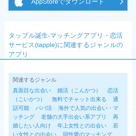
AppStoreでダウンロード
(※2)2017年7月14日〜7月15日の間、全国の20代～40代
未婚男女1,000人を対象に実施した恋活・婚活の意識と実
態調査より
タップル誕生-マッチングアプリ・恋活
【そもそもマッチングアプリってなに？？】
サービス(tapple)に関連するジャンルの
いわゆる出会い系と言われている出会い系サイト・出会い
アプリ
系アプリと比較されることがありますが全く異なります。
公的身分証明書による年齢確認や、24時間365日の監視体
制など恋活アプリは安心・安全に真剣な出会いの機会を提
供するアプリです。
関連するジャンル
恋や恋愛がしたいけど勇気が出ない、時間がない、なかな
真面目な出会い
婚活（こんかつ）
恋活
かいい人が周りにいないと悩んでいる方、タップルでお相
手を探してみてはいかがでしょうか？
（こいかつ）
無料でチャット出来る
通
話可能
パパ活
海外で人気の出会い・マ
【メディア掲載事例】
ッチング
老舗の大手出会い系アプリ
再
・雑誌「anan」「Anecan」「CLASSY」「JJ」などに多
数掲載！
婚したい人向け
年上女性との出会い
若
・TV「NHKニュースおはよう日本」等テレビで注目！
い女性との出会い
同性愛のマッチング