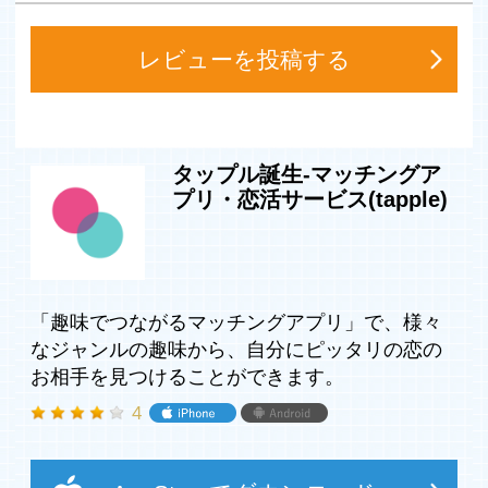
【安心・安全の監視体制】
レビューを投稿する
・ニックネーム制なので実名は登録不要です。
・24時間365日、悪質ユーザーがいないかチェックしてい
ます。
・違反報告機能やFAQ、カスタマーサポートで安全なご利
用をサポートしています。
タップル誕生-マッチングア
・運転免許証、健康保険証等を用いた年齢確認を実施。
プリ・恋活サービス(tapple)
(既婚者や18歳以下の未成年はご利用いただけません。)
【タップルのここがオススメ】
＼恋活・婚活マッチングアプリ20代支持率No.1(※2)／
「趣味でつながるマッチングアプリ」で、様々
・20代の3人に1人が利用しています。
なジャンルの趣味から、自分にピッタリの恋の
・パッと1秒！スワイプでマッチングするので通勤・通学
お相手を見つけることができます。
などのスキマ時間に恋愛をスタートできます。
・プロフィールの詳細検索が豊富(年齢/居住地/職業/年収/
4
体型など)なので理想の相手を探せます。
・「行きたいところ」「気になるデートプラン」からマッ
チングする”おでかけ機能”でデート相手が見つかります。