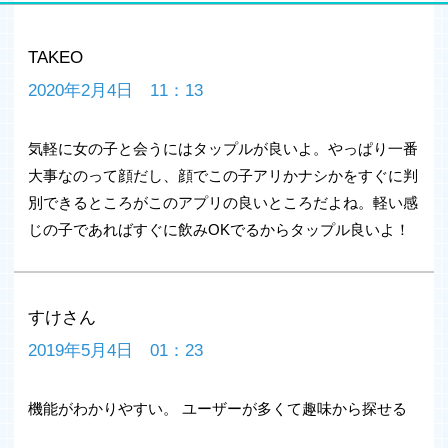
(※1)退会者のうち「タップル誕生で恋人ができた」を選
択した人数
TAKEO
【タップルってどんなアプリなの？】
2020年2月4日 11：13
恋活・恋愛・婚活を目的とした真面目な出会いを提供する
マッチングアプリです。
気軽に女の子と会うにはタップルが良いよ。やっぱり一番
アプリのコンセプトである「趣味でつながる」をきっかけ
に、恋するワクワク感や、すてきな人に出会えるドキドキ
大事なのって顔だし、顔でこの子アリかナシかをすぐに判
感をたくさんの人に提供しています。
別できるところがこのアプリの良いところだよね。軽い感
従来の出会い系とは違い、安心・安全の運営体制に力を入
じの子であればすぐに飲みOKでるからタップル良いよ！
れていますので安心してご利用いただけます。
【使い方はかんたん！】
1.30種類以上の趣味や興味のあるカテゴリを登録
すけさん
2.気になる異性のプロフィールを「いいかも！」を送りま
しょう。
2019年5月4日 01：23
3.相手から「ありがとう」をもらうとメッセージのやりと
りができます。
機能がわかりやすい。 ユーザーが多くて趣味から探せる
登録とお相手探しは無料です。メッセージのやりとりには
年齢確認が必要です。