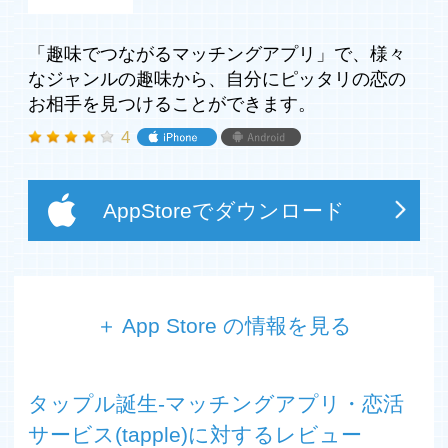
「趣味でつながるマッチングアプリ」で、様々
なジャンルの趣味から、自分にピッタリの恋の
お相手を見つけることができます。
4
AppStoreでダウンロード
＋ App Store の情報を見る
■タップルで毎月7,200人に恋人が誕生しています。(※1)
■毎日5,500人が登録！20代の3人に1人が利用中！
タップル誕生-マッチングアプリ・恋活
■＼マッチ総数1億組っ／会いやすさが人気の理由！
■安心・安全のサイバーエージェントグループが運営！
サービス(tapple)に対するレビュー