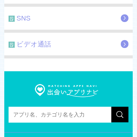
- 6ヶ月プラン：17400円（税込）
- 12ヶ月プラン：27800円（税込）
SNS
・有料会員は1ヶ月,3ヶ月,6ヶ月,12ヶ月ごとの自動継続課
金をご用意しております。
・購入後のお支払いは、iTunesアカウントに請求されま
ビデオ通話
す。
・自動継続課金は期間の期限が切れる24時間以内に自動
課金されます。
・自動継続課金は期間の期限が切れる24時間以上前に自
動課金をオフにしなければ、自動更新されます。
・自動継続課金はお客様自身で管理することができ、購入
後に、[設定]-[iTunes Store]-[Apple ID]-[Apple IDを表示]の
順番で設定画面へ進み、自動継続をオフにすることが可能
です。
・現在ご利用中の有料会員のキャンセルは、契約期間が終
わった後にキャンセル処理が行われます。
・有料会員になる際は、キャンペーン等で提供された無料
お試し期間が残っていたとしても、その無料期間は消滅致
します。