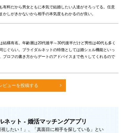
も有料だから男女ともに本気で結婚したい人達がそろってる。任意
「結婚」！プロフィールの信頼性を重視。
まかしがきかないから相手の本気度もわかるのが良い。
他人へのなりすましを防ぎます。
出可。プロフィール詐称を防ぎます。
真のみ掲載可。「会ってみたら違った…」を防ぎます。
結構有名。年齢層は20代後半～30代後半だけど男性は40代も多く
が集まる！結婚を見据えたお相手探しが可能。
同じぐらい。ブライダルネットの特徴としては婚シェル機能といっ
上が82%。女性は20～30代が81%。皆様、結婚を意識
。プロフの書き方からデートのアドバイスまで色々してくれるので
から、お相手の人柄や興味関心をより深く知ることがで
レビューを投稿する
たが望むタイミングで提供します。
りや、お相手に好印象を与えるコツをアドバイスしま
ヒアリングし、希望に沿ったお相手を紹介します。
ータルでサポート。お相手へのお気持ちの確認も可能で
ルネット - 婚活マッチングアプリ
重視したい！」、「真面目に相手を探している」とい