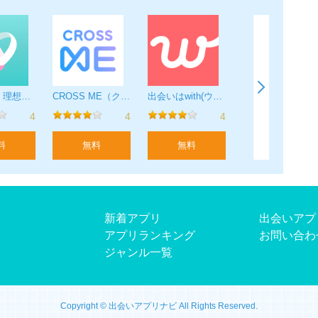
24時間以内に自動で行われます。
24時間以上前に自動更新をオフにしない限り、自動更新
eの設定＞iTunes & App Store＞AppleID＞登録
きます。
イヴイヴ - 理想の出会い・婚活マッチングアプリ
CROSS ME（クロスミー）- すれ違いを恋のきっかけに
出会いはwith(ウィズ) 婚活・恋活・マッチングアプリ
ゼクシィ恋結び
4
4
4
料
無料
無料
無料
新着アプリ
出会いアプ
アプリランキング
お問い合わ
ジャンル一覧
Copyright © 出会いアプリナビ All Rights Reserved.