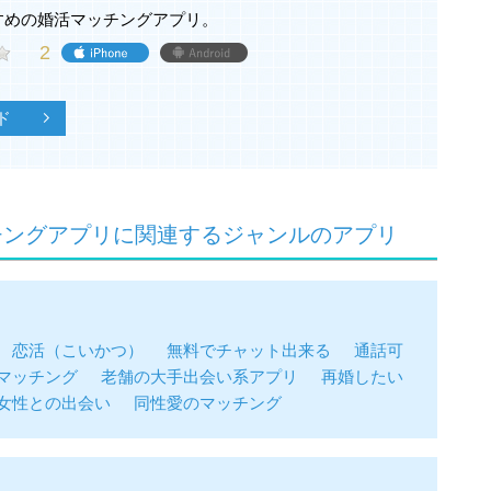
すめの婚活マッチングアプリ。
方
2
出会いたい方
方
ド
プリで良い出会いがない方
方
る方
ッチングアプリに関連するジャンルのアプリ
ん。
用いただけます（学生・パート・アルバイトは不可）。
規約第3条をご確認ください。
の上、ご利用ください。
恋活（こいかつ）
無料でチャット出来る
通話可
2ヶ月は、プランをご購入いただく際に一括でお支払いい
マッチング
老舗の大手出会い系アプリ
再婚したい
女性との出会い
同性愛のマッチング
場合、残りの期間についての日割りでの返金はいたしま
ウントに請求されます。