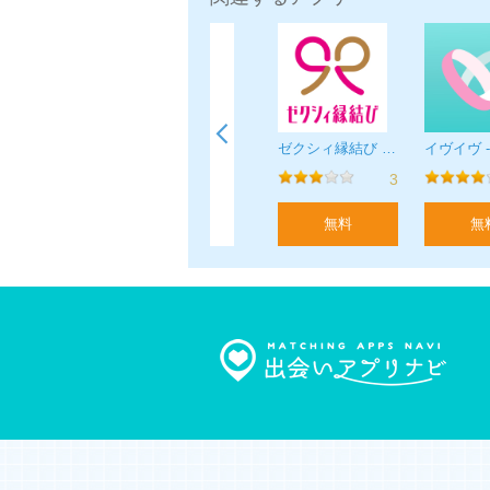
・プランは自動継続課金です。
・自動継続課金は期間の期限が切れる
・自動継続課金は期間の期限が切れる
されます。
・自動継続課金は購入後に、お手持ちのiPhon
より、自動更新をオフにすることがで
ahoo!パートナー
トークプラス
ゼクシィ縁結び - 婚活 ・ マッチングアプリ
・表示価格はすべて税込みです。
3
4
3
＜料金＞
無料
無料
無料
無
有料会員
1ヵ月プラン：4,700 円
3ヶ月プラン ：11,800 円
6ヶ月プラン ：19,400 円
12ヶ月プラン：29,800 円
＜利用規約＞
https://www.bridalnet.co.jp/policy/
＜個人情報保護方針＞