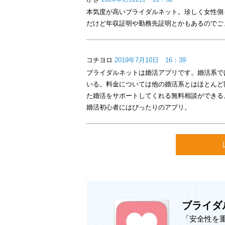
＜ブライダルネットの特徴＞
本気度が高いブライダルネット。珍しく女性側
■ゴールはマッチングや交際ではなく
だけど年収証明や勤務先証明とかもあるのでご
・本人確認は本名や顔写真まで確認。
・独身、年収、学歴などの証明書を提
・メイン写真は顔がはっきりわかる写
コチヨロ
2019年7月10日 16：39
ブライダルネットは婚活アプリです。婚活系では
■男女同額だから真剣に婚活する男女
いる。料金については他の婚活系とはほとんど
・男性は全員が有職者で年収400万円以
た婚活をサポートしてくれる無料相談ができる
されています。
婚活初心者にはぴったりのアプリ。
・「日記」や「コミュニティ」の文章
きます。
■結婚相談所と同等のサポート！あな
・マッチングしやすいプロフィール作
す。
・理想のお相手像やご自身の結婚観を
・デート～交際～プロポーズまでをト
ブライダ
す。
「安全性を