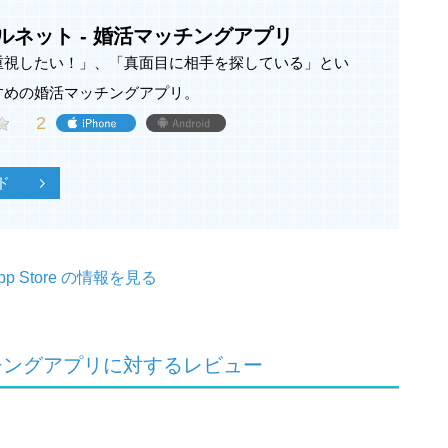
ルネット - 婚活マッチングアプリ
重視したい！」、「真面目に相手を探している」とい
すめの婚活マッチングアプリ。
2
ド
pp Store の情報を見る
場企業「IBJ」が運営する、恋愛と結婚をまじめに考え
ッチングアプリに対するレビュー
ングサービスから脱却し、「結婚すること」にこだわっ
スタッフ」が付くサービスなので、出会いの機会の提供
まで、個別アドバイスを受けながら活動できます。