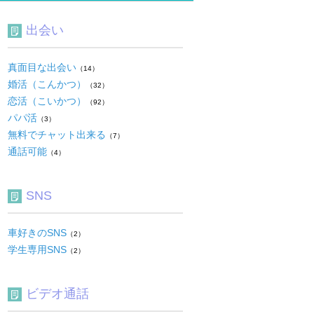
出会い
真面目な出会い
（14）
婚活（こんかつ）
（32）
恋活（こいかつ）
（92）
パパ活
（3）
無料でチャット出来る
（7）
通話可能
（4）
SNS
車好きのSNS
（2）
学生専用SNS
（2）
ビデオ通話