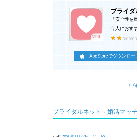
ブライダ
「安全性を
う人におす
AppStoreでダウンロー
＋ A
ブライダルネットは安心の東証一部上
る婚活アプリです。
ブライダルネット - 婚活マ
「出会いの提供」が主な従来のマッチ
たサービス。業界唯一の「個別の担当
だけに終わらず、マッチング～ご成婚
かぎ
2020年1月22日 11：52