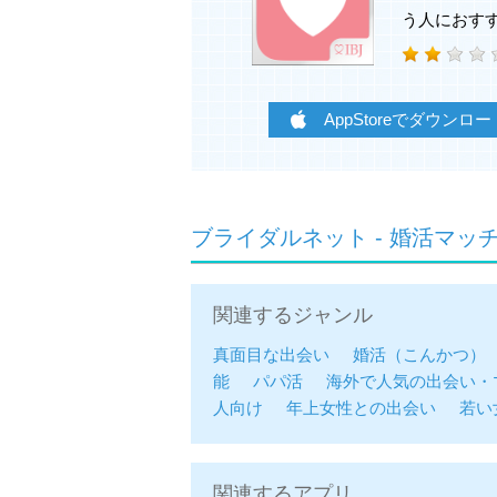
う人におす
＜こんな方にオススメ！＞
・まじめな出会いや恋愛を求めている
・婚活を目的としているお相手とだけ
・より安全な環境でお相手を探したい
AppStoreでダウンロー
・他の婚活アプリや恋活マッチングア
・合コンや街コンで良い出会いがない
・お見合いや結婚相談所に抵抗を感じ
ブライダルネット - 婚活マ
＜注意事項＞
・20歳未満の方はご利用いただけませ
・男性は定職に就いている方のみご利
関連するジャンル
・その他の利用資格に関しては、利用
・利用規約と個人情報保護方針に同意
真面目な出会い
婚活（こんかつ）
・メンバー1ヵ月、3ヵ月、6ヵ月、1
能
パパ活
海外で人気の出会い・
ただきます。
人向け
年上女性との出会い
若い
・更新日前に退会の手続きをなさった
せん。
・購入後のお支払いは、iTunesアカ
関連するアプリ