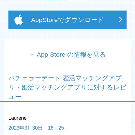
AppStoreでダウンロード
＋ App Store の情報を見る
■面倒ないいね、やりとりは不要！
■審査制だから身バレ顔バレなしで利用できる！
バチェラーデート 恋活マッチングアプ
■月に20,000人以上が実際にデートに行っています！
リ・婚活マッチングアプリに対するレビ
バチェラーデートは、恋活・婚活のための「待つだけで出
ュー
会える、審査制マッチングアプリ」です。
【バチェラーデートとは？】
Laurene
AIが好みの人と自動マッチング。いいねややりとりは一切
不要！真剣な出会いを求める方のための婚活・恋活アプリ
2023年3月30日 16：25
です。