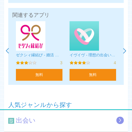
有料会員：2,900円 (税込)
・有料会員は7日間ごとの自動継続課金をご用意しており
関連するアプリ
ます。
・7日間の無料期間中に解約すれば料金はかかりません。
・7日間の無料期間終了後は自動的に決済が行われます。
・購入後のお支払いはiTunesアカウントに請求されます。
・自動継続課金の期間の期限が切れる24時間以内に自動
課金されます。
LINGOで今日の出会い - 大人気！大人の無料マッチングSNSアプリ
ゼクシィ縁結び - 婚活 ・ マッチングアプリ
イヴイヴ - 理想の出会い・婚活マッチングアプリ
・自動継続課金の期間の期限が切れる24時間以上前に自
4
3
4
動課金をオフにしなければ、自動更新されます。
・自動継続課金はお客様自身で管理できます。購入後に、
無料
無料
[設定] - [iTunes StorreとApp Store] - [Apple ID] - [Apple
IDを表示] - [登録]の順番で設定画面へ進み、自動継続をオ
フにすることが可能です。
・お客様自身で自動継続をオフにしない限り、退会しても
自動継続課金は解除されませんのでご注意ください。
人気ジャンルから探す
・自動更新日前に解約の手続きをされた場合、残期間の日
割りでの返金には対応しておりません。
出会い
【利用規約】
https://www.wi.bachelorapp.net/terms