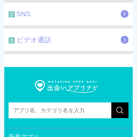
【コミュニティガイドライン】
SNS
https://www.wi.bachelorapp.net/community-guideline
【プライバシーポリシー】
https://www.wi.bachelorapp.net/privacy
ビデオ通話
【特商法に基づく表記】
https://www.wi.bachelorapp.net/about-dealing
【認許可】
受理番号: 30190001000
20歳未満の方や独身でない方はご利用頂けません。
【注意事項】
バチェラーデートは、パパ活や援助交際等といった、金銭
のやり取りを前提とした出会いを禁止しています。
(This service is not intended to be used for compensated
dating, and we do not allow usage for this purpose. If we
find a user for such a purpose, we will deal with severe
punishment.)
新着アプリ