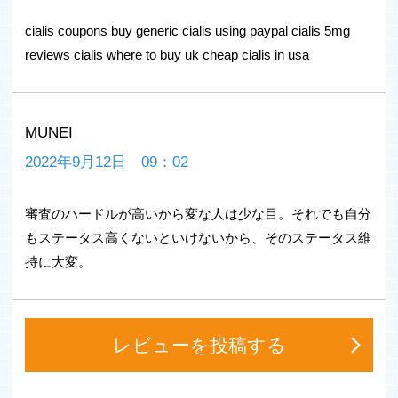
完全審査制で身バレ顔バレなしで安心してご利用頂けま
す。
cialis coupons buy generic cialis using paypal cialis 5mg
reviews cialis where to buy uk cheap cialis in usa
【バチェラーデートが選ばれる理由】
■面倒なやりとりは一切不要！
AIが自動でマッチングをするので、あなたは条件を登録す
るだけ！
MUNEI
■周りにバレなくて安心！
2022年9月12日 09：02
マッチング相手以外にプロフィールは非公開！
著名人や普段アプリを使わない人も安心。
審査のハードルが高いから変な人は少な目。それでも自分
■評価するほど理想に近づく！
もステータス高くないといけないから、そのステータス維
マッチング相手を評価することで、AIが学習！
持に大変。
どんどん理想の相手に近づきます。
■AIがあなたの恋愛力をアップ！
受けた評価を元に【恋愛成績表】を作成。
強み・弱みが分かり、恋愛に発展しやすい！
レビューを投稿する
通常のマッチングアプリに必要な相手の検索 / いいね！や
スワイプ / 面倒なやりとり / 日程調整 / デート場所選びが