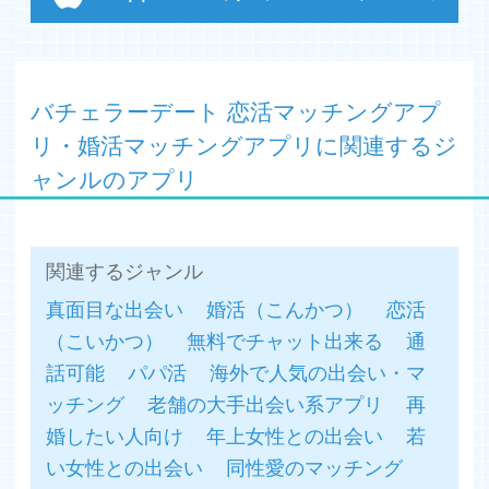
【テレビや雑誌で話題！】
＊テレビ：TBS『まるっとサタデー』、
TBS『NEWS23』、TBS『マッチングアプリ特集』、『マ
チコミ -ホワイトデー特集-』など
＊雑誌：Voce(ヴォーチェ)、anan(アンアン)、ViVi(ヴィヴ
バチェラーデート 恋活マッチングアプ
ィ)など
リ・婚活マッチングアプリに関連するジ
＊その他：ComingOutTokyo、マッチアップ、Balloon、
マッチングアプリ大学、マッチングアプリPLUS、マッチ
ャンルのアプリ
ライフなど
【こんな方におすすめ！】
・彼氏、彼女が真剣にほしい婚活・恋活中の方
関連するジャンル
・結婚相手を本気で真面目に探している婚活中の方
真面目な出会い
婚活（こんかつ）
恋活
・ハイスペック向けの婚活アプリを使いたい方
・独身異性との出会いを見つけて恋愛したい方
（こいかつ）
無料でチャット出来る
通
・独身を卒業したい方
話可能
パパ活
海外で人気の出会い・マ
・安心安全に出会いたい方
・合コン、街コン、コンパが苦手な方
ッチング
老舗の大手出会い系アプリ
再
・忙しいけど恋愛がしたい方
婚したい人向け
年上女性との出会い
若
い女性との出会い
同性愛のマッチング
【料金】