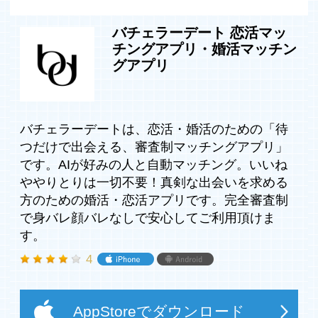
一切不要！
バチェラーデート 恋活マッ
チングアプリ・婚活マッチン
【面倒なし！デートまでのステップ】
グアプリ
1. カンタン！プロフィール登録するだけ
2. AIがお相手を決定！
3. デートに行く
バチェラーデートは、恋活・婚活のための「待
【安心・安全への取り組み】
つだけで出会える、審査制マッチングアプリ」
■顔バレ、身バレは一切なし！
写真や実名は公開されません。
です。AIが好みの人と自動マッチング。いいね
友人、知人にバレずに恋活ができます！
ややりとりは一切不要！真剣な出会いを求める
方のための婚活・恋活アプリです。完全審査制
■完全審査制(2段階審査)
で身バレ顔バレなしで安心してご利用頂けま
・登録審査あり。(本人確認)
す。
・登録後デートに参加し、高評価を得ると本合格。
4
■安心・安全なサービス品質管理体制
・デート後、全ユーザーがお相手を評価。
・問題のあったユーザーは即日利用停止。
AppStoreでダウンロード