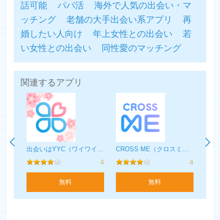
話可能
パパ活
海外で人気の出会い・マ
ます。
ッチング
老舗の大手出会い系アプリ
再
婚したい人向け
年上女性との出会い
若
《当アプリをご利用頂くにあたり、下記のような行為は禁
い女性との出会い
同性愛のマッチング
止です》
■迷惑（スパム）メールを送りつける等、他のユーザー様
が不愉快になる行為
関連するアプリ
■アルバイト募集や広告・宣伝を目的とした利用、その他
公序良俗に反する勧誘などの行為
■公序良俗に反する動画や写真の送信、または文言の書き
込み行為
■他アプリ、他サイトなどの当アプリとは無関係なサービ
スへ勧誘や誘導する行為
■個人情報を聞き出したり、掲示板への書き込みや送信す
LINGOで今日の出会い - 大人気！大人の無料マッチングSNSアプリ
出会いはYYC（ワイワイシー）-恋活・マッチングアプリ
CROSS ME（クロスミー）- すれ違いを恋のきっかけに
る行為（他アプリのID情報の送信や書き込み、聞き出す行
4
4
4
為、電話番号、住所、メールアドレス等の個人情報も含
む）
無料
無料
■運営が不適切だと判断する行為
※他社のアプリやサイトへの勧誘、誘導する行為を見つけ
た場合は通報機能よりお知らせください。365日24時間体
勢で常時サポート、パトロール監視業務を行っております