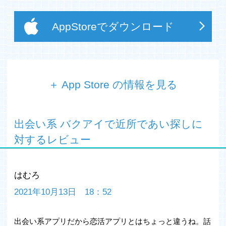
AppStoreでダウンロード
＋ App Store の情報を見る
◇◇無料インストールランキング1位獲得！！◇◇
■登録無料で爆会える！超話題のSNSアプリ「バクア
出会い系 バクアイで近所であい探しに
イ」！
■電話番号＆メアドも一切不要！匿名利用も可能なチャッ
対するレビュー
トアプリです！
■ID交換フリー！連絡先も自由に交換出来るよ！
■24時間体制のサポートで安心・安全！
はむろ
≪バクアイとは…≫
2021年10月13日 18：52
・電話番号・メールアドレスなど面倒な登録は一切不要で
す！
出会い系アプリだから恋活アプリとはちょっと違うね。話
・細かいプロフィール検索も可能なので、理想の相手の見