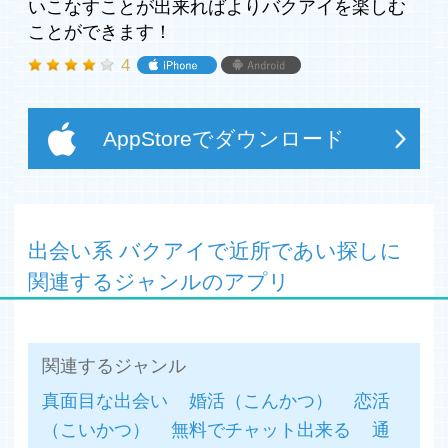
いこなすことが出来ればよりバクアイを楽しむ
まずは掲示板を駆使して気になる相手を見つけよう！
ことができます！
4
≪バクアイ機能一覧≫
■検索
・画像検索
・絞り込み検索（プロフィール検索）
AppStoreでダウンロード
■掲示板検索
■履歴
・あしあと
・お気に入り登録
■写メ・動画送信
出会い系 バクアイで近所であい探しに
関連するジャンルのアプリ
※今後も「バクアイ」はユーザー様の出会いのきっかけと
なる様々な機能を追加していく予定です。
《注意事項》
関連するジャンル
■本アプリは利用規約に同意の上でお楽しみ下さい。
真面目な出会い
婚活（こんかつ）
恋活
■18才未満のご利用は固く禁止させて頂きます。
■公序良俗に反する表現及び行為などの書き込みや送信を
（こいかつ）
無料でチャット出来る
通
行った場合は即時削除・アカウント停止とさせていただき