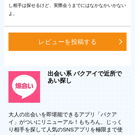
つけてみよう！
し相手は探せるけど、実際会うまでにはなかなかいかない
・気になる相手と仲良くなったら…ID交換してみよう！
よ。
・掲示板やチャット機能など充実した機能を搭載！
・完全匿名・友達にナイショでも遊べるアプリです！
◆◆バクアイの楽しみ方◆◆
レビューを投稿する
・細かいプロフィール設定が可能！
掲示板を使用する際、年齢/性別/画像・動画/ヒマな時間な
ど絞り込みが可能なので
あなたにピッタリの相手を簡単に見つけることができま
す！
出会い系 バクアイで近所で
まずはあなたのプロフィールをしっかり登録することが成
あい探し
功の秘訣ですよ！
・掲示板機能も搭載！
カテゴリー別に掲示板への書き込み/検索が可能！
メル友、友達、恋人探し、即会い、大人・秘密など、
あなたの目的に合った相手を探してみよう！
大人の出会いを即堪能できるアプリ「バクア
イ」がついにリニューアル！もちろん、じっく
・ID交換フリー！
り相手を探して人気のSNSアプリを極限まで使
気になる相手と仲良くなって、ID交換しよう！