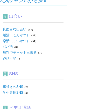
人気ジャンルから探す
出会い
真面目な出会い
（14）
婚活（こんかつ）
（32）
恋活（こいかつ）
（92）
パパ活
（3）
無料でチャット出来る
（7）
通話可能
（4）
SNS
車好きのSNS
（2）
学生専用SNS
（2）
ビデオ通話