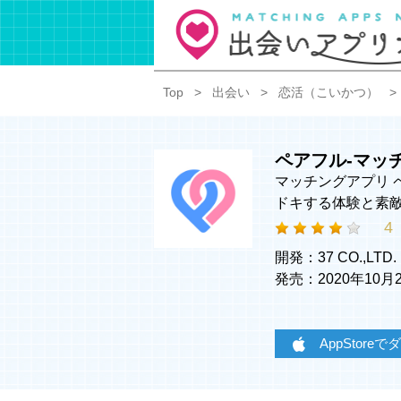
Top
出会い
恋活（こいかつ）
ペアフル-マッ
マッチングアプリ ペ
ドキする体験と素
4
開発：37 CO.,LTD.
発売：2020年10
AppStore