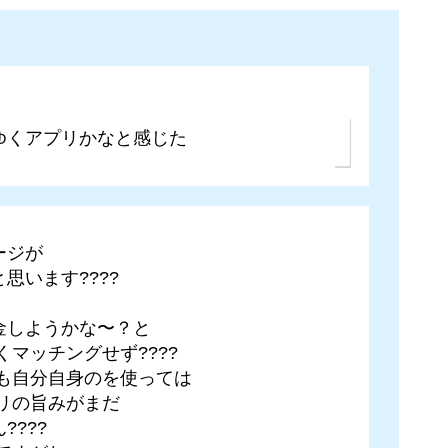
ゆくアプリかなと感じた
ージが
思います????
金しようかな〜？と
くマッチングせず????
真も自分自身のを使っては
リの旨みがまだ
???