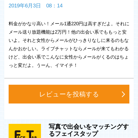
マッチングアプリとして、安心・安全にユーザー様にご利
2019年6月3日 08：14
用いただける環境を整えています。
料金がかなり高い！メール1通220円は高すぎだよ。それに
特にこんな方々にはオススメです！！
メール送り放題機能は2万円！他の出会い系でももっと安
いよ。それと女性からメールがひっきりなしに来るのもな
◇真剣に彼氏、彼女が欲しいけどなかなか出会いがないと
いう方
んかおかしい。ライブチャットならメールが来てもわかる
◇初対面の方と話をするのが苦手という方
けど、出会い系でこんなに女性からメールがくるのはちょ
◇日々の生活に飽きてきてしまっている方
っと変だよ。うーん、イマイチ！
◇初めてチャットアプリを使われる方
◇合コンや街コン、コンパが苦手な方
◇ご近所の方と知り合いたい方
精一杯出会いのサポートをさせて頂きます！
レビューを投稿する
フェイスタップの主な機能一覧
◇画像検索
写真で出会いをマッチングす
◇リスト検索
るフェイスタップ
◇掲示板検索