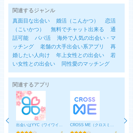
関連するジャンル
真面目な出会い
婚活（こんかつ）
恋活
（こいかつ）
無料でチャット出来る
通
話可能
パパ活
海外で人気の出会い・マ
ッチング
老舗の大手出会い系アプリ
再
婚したい人向け
年上女性との出会い
若
い女性との出会い
同性愛のマッチング
関連するアプリ
LINGOで今日の出会い - 大人気！大人の無料マッチングSNSアプリ
出会いはYYC（ワイワイシー）-恋活・マッチングアプリ
CROSS ME（クロスミー）- すれ違いを恋のきっかけに
4
4
4