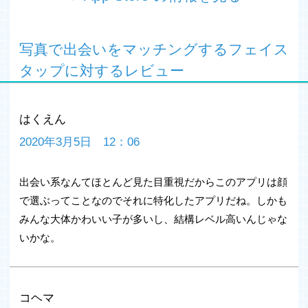
フェイスタップは携帯電話・メールアドレスの登録や
Facebookなど他SNS認証も一切不要で利用できる新感覚
写真で出会いをマッチングするフェイス
SNSアプリです。
恋人・友達・婚活・恋愛・メル友・飲み友達まで様々なニ
タップに対するレビュー
ーズにあった幅広い出会いが見つかるのも特徴の一つで
す。
マッチング機能がシンプルだから、人見知りな人や奥手な
はくえん
人でも気軽にご利用頂けます。
もちろん登録無料なので、インストールして楽しんでみて
2020年3月5日 12：06
くださいね！
出会い系なんてほとんど見た目重視だからこのアプリは顔
フェイスタップは従来の出会い系アプリ（＝異性紹介事
で選ぶってことなのでそれに特化したアプリだね。しかも
業）とは異なります。
みんな大体かわいい子が多いし、結構レベル高いんじゃな
24時間365日監視させて頂くことによって不正ユーザーの
いかな。
排除はもちろんのこと、誹謗中傷・公序良俗に反する書き
込みなども削除し、常に安心してご利用頂くことができま
す。
プライバシーの保護を徹底することで、SNSで繋がる友達
コヘマ
にバレたりする心配も一切ありません。