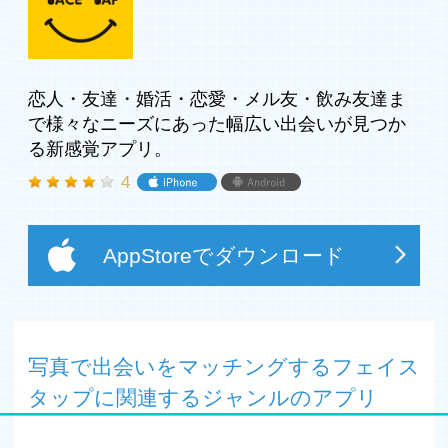
使いにくい機能をなくしシンプルな機能に集約しているか
らこそ初心者の方でも簡単にご利用頂くことが出来ます！
恋人・友達・婚活・恋愛・メル友・飲み友達ま
で様々なニーズにあった幅広い出会いが見つか
注意事項
る新感覚アプリ。
・必ずアプリ内の利用規約に同意の上ご利用下さい。
・18歳未満(18歳以上であっても高校生)の方はご利用いた
4
だけません。
・基本は無料でご利用頂けますが、一部機能(メッセージ
など)は有料となります。
AppStoreでダウンロード
・公序良俗に反する書き込みや、その他運営が不適切と判
断した投稿は、削除やアカウント停止措置などを取る場合
もあります。
写真で出会いをマッチングするフェイス
タップに関連するジャンルのアプリ