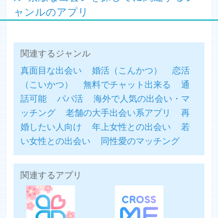
・友達募集
ャンルのアプリ
お友達との出会いを探す掲示板になります。
趣味や価値観が同じ方なら急接近
・恋人募集
ハピメでも人気の掲示板
関連するジャンル
恋人が欲しい。恋愛がしたい
真面目な出会い
婚活（こんかつ）
恋活
デートなど恋愛がしたい
そんな方にはこちら。
（こいかつ）
無料でチャット出来る
通
話可能
パパ活
海外で人気の出会い・マ
・全国メル友
ッチング
老舗の大手出会い系アプリ
再
日本全国からメル友を募集するコーナー
男女問わず出会いを求める方に。
婚したい人向け
年上女性との出会い
若
い女性との出会い
同性愛のマッチング
・メル友募集
いきなり会うのはちょっとという方に。
まずはメールを通してお互いを良く知ろう
関連するアプリ
メル友から恋愛に発展することも
・ヲタ友/ヲタ恋
一緒にヲタな話ができる友達や恋人が欲しい
そんなあなたにはこちらのコーナーを