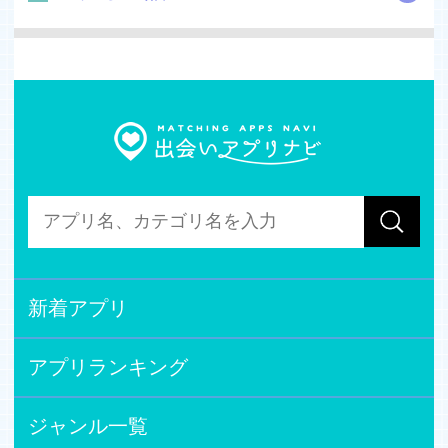
できる機能です。自分がプロフィール写真を設定している
と異性からタイプのアピールを受け取ることができます。
メールではちょっとアプローチしにくいなんて場合にもこ
の機能を使えば間接的にアピールできます。
タイプ機能を上手く利用して出会いに役立てよう
◆似顔絵機能
ハピメではあなたの顔写真を元にあなたそっくりの似顔絵
を作成する事ができます。
「ノーマル」「キラキラ」「ゆるふわ」｢劇画｣｢漫画｣の5
種類から選択でき
「ノーマル」ならお一人様初回のみ無料で作成が可能！
サイトで顏写真を公開するのに抵抗がある方は似顔絵を利
用されてみてはいかかがでしょうか。
新着アプリ
◆ダウンロード無料
ハッピーメールアプリはダウンロード無料の出会い系アプ
アプリランキング
リとなっております。
◆登録無料
ジャンル一覧
ハピメでは男女とも入会は無料です。