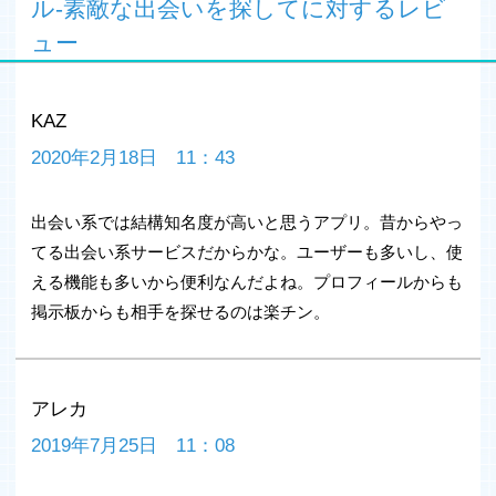
■電話番号登録不要で安心安全!!
ル-素敵な出会いを探してに対するレビ
■日本最大級の「マッチングアプリ」!!
ュー
■Facebookアカウントでもログイン可能
■セキュリティも万全24時間体制でサポート!!
【ハッピーメールアプリがリニューアル】
KAZ
新たなデザインになったほか
操作性、スピードも大幅に向上！
2020年2月18日 11：43
より快適にご利用いただけるようになっています。
【当アプリについて】
出会い系では結構知名度が高いと思うアプリ。昔からやっ
ハピメの愛称で親しまれて18年。出会えると評判のハッ
てる出会い系サービスだからかな。ユーザーも多いし、使
ピーメールの公式アプリです。恋愛、恋活、恋人探し等出
える機能も多いから便利なんだよね。プロフィールからも
会いならハピメにおまかせ！ちょっとした時間に気軽に出
会いを楽しめるSNS系アプリになります。既に会員の方も
掲示板からも相手を探せるのは楽チン。
ご利用可能。
アプリ版はお相手とのメールがチャット形式になってお
り、流行りのスタンプなども豊富です。当アプリでは恋
人・友達・婚活・恋活・恋愛など様々なパートナーとの出
アレカ
会いの場を提供しております。多数の会員の中から写真・
2019年7月25日 11：08
プロフ・掲示板を見て、気の合う方とのマッチングが可能
です。