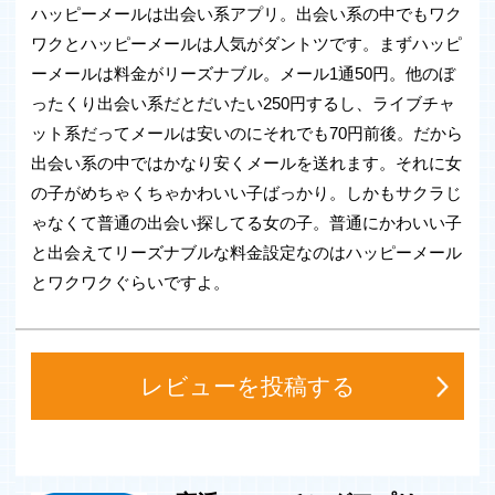
ハッピーメールは出会い系アプリ。出会い系の中でもワク
◆Facebookアカウント対応
ワクとハッピーメールは人気がダントツです。まずハッピ
ハッピーメールアプリはFacebookアカウントでも登録、
ーメールは料金がリーズナブル。メール1通50円。他のぼ
利用
ったくり出会い系だとだいたい250円するし、ライブチャ
が可能です。登録も簡単ですのですぐに始められます。
ット系だってメールは安いのにそれでも70円前後。だから
Facebookアカウントで登録は行いますが
名前はイニシャル表記に変換されますので安心してご利用
出会い系の中ではかなり安くメールを送れます。それに女
いただけます
の子がめちゃくちゃかわいい子ばっかり。しかもサクラじ
また、名前はいつでも変更可能です
ゃなくて普通の出会い探してる女の子。普通にかわいい子
※ハッピーメールでどんなアクションをしても
お客様のタイムライン上には情報は一切流されませんので
と出会えてリーズナブルな料金設定なのはハッピーメール
ご安心下さい。
とワクワクぐらいですよ。
◆万全のサポート体制
ハッピーメールでは24時間365日体制で運営管理を行って
おります。
レビューを投稿する
画像不正や掲示板の不正書き込みなどは発見次第削除、注
意、警告を行って
おります。またお客様の問い合わせ等に関しましても迅速
に対応致しますので
安心して出会いを楽しむことができます。