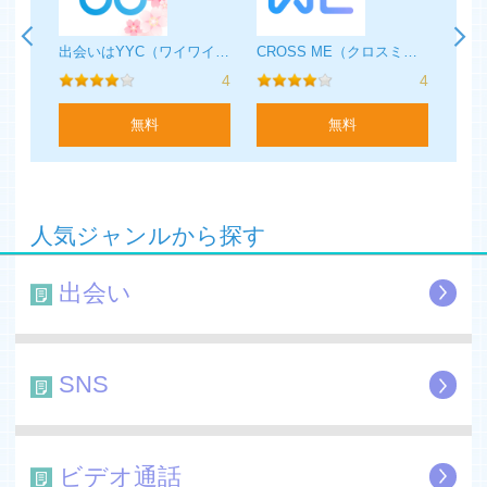
・ミドルエイジ/シニア
ASOBO(あそぼ)-恋愛・婚活・出会いマッチングアプリ‪
出会いはYYC（ワイワイシー）-恋活・マッチングアプリ
CROSS ME（クロスミー）- すれ違いを恋のきっかけに
ミドルエイジ/シニア（40代〜/60代以降）
3
4
4
の出会いを求める方々にオススメ
まだまだ恋愛したい方はコチラ
無料
無料
・ピュア画像掲示板
写真付きの掲示板です。
タイプの人が居たら積極的にアプローチしてみよう
人気ジャンルから探す
◆豊富なプロフィール検索機能
ハッピーメールの検索機能は他の出会い系アプリに比べて
出会い
も検索機能が豊富
地域/年齢/身長/スタイル/ルックス/職業/血液型/興味ある
事/等いろんな条件で検索が絞れますので
恋人募集している方、婚活中の方、趣味友達を探している
SNS
方など様々なニーズにあった出会いを探す事ができます。
◆タイプ機能
タイプ機能はプロフィール写真を設定している相手に好み
ビデオ通話
である事をアピール