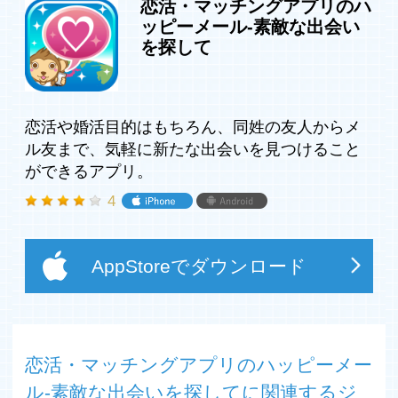
恋活・マッチングアプリのハ
ッピーメール-素敵な出会い
◆プロフ画像検索機能
を探して
ハピメでも人気のコンテンツ
写真を登録している方の一覧が表示されそちらからお相手
のプロフィールを
閲覧できたり、メールを送る事ができる機能です。まずは
見た目から出会いたいといった方にオススメです。
恋活や婚活目的はもちろん、同姓の友人からメ
ル友まで、気軽に新たな出会いを見つけること
◆掲示板機能
ができるアプリ。
ハッピーメールではお客様の目的にあった掲示板をご用
意。
4
掲示板から相手にメッセージを送ったり、自分で投稿して
相手からのメッセージ
を待ったりと自分に合った出会いを楽しめます。
AppStoreでダウンロード
掲示板を利用し素敵な恋人、友達を見つけて下さい。
掲示板のジャンル
・今からあそぼ
今すぐ遊びたい！今すぐ出会いたいという方に。
恋活・マッチングアプリのハッピーメー
恋人に発展するかも
ル-素敵な出会いを探してに関連するジ