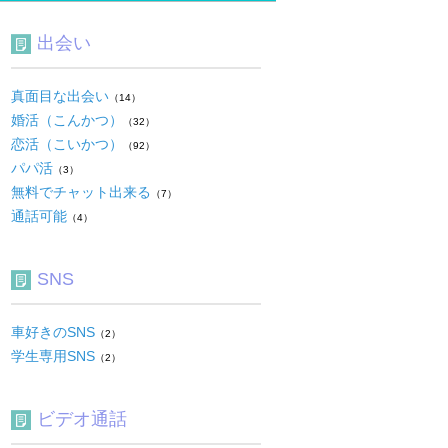
出会い
真面目な出会い
（14）
婚活（こんかつ）
（32）
恋活（こいかつ）
（92）
パパ活
（3）
無料でチャット出来る
（7）
通話可能
（4）
SNS
車好きのSNS
（2）
学生専用SNS
（2）
ビデオ通話