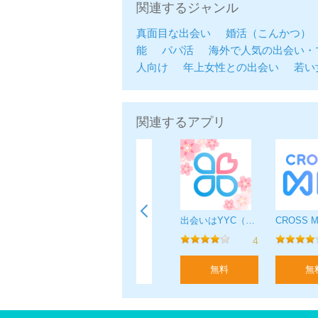
関連するジャンル
◆安心・安全の理由
真面目な出会い
婚活（こんかつ）
・patersではSMSによる電話番号
能
パパ活
海外で人気の出会い・
偽物のアカウントを排除するために
人向け
年上女性との出会い
若い
・patersはニックネーム制なので、
登録した人をfacebookやSNSで
・メッセージを開始するには年齢確認
関連するアプリ
18歳未満の方は利用できません。
◆patersの使い方
①さがすタブでお相手を探す
②気になる方に「いいね！」を押しま
③「ありがとう！」が返ってきたらマ
いいね！で恋人見つかる恋活SNSアプリ
LINGOで今日の出会い - 大人気！大人の無料マッチングSNSアプリ
出会いはYYC（ワイワイシー）-恋活・マッチングアプリ
④年齢認証をしてトークを開始しまし
4
4
4
⑤トークを開始することでお互いだけ
※女性年齢未認証会員はメッセージ送
無料
無料
無料
無
※男性無料会員はトーク開始するのに
◆24時間365日監視体制