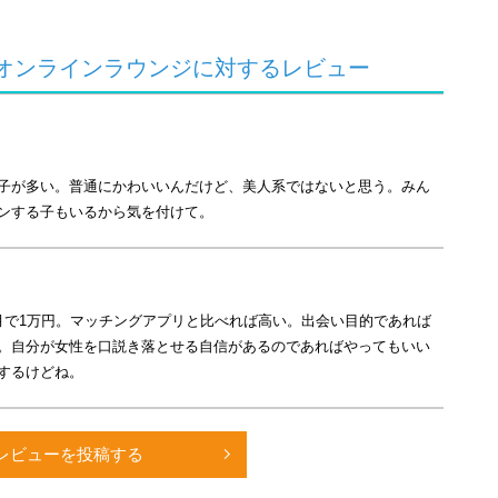
！／
グ！
秘密のオンラインラウンジに対するレビュー
中！
な女性とセレブな男性が集まる、秘密のオンライン版ラウン
子が多い。普通にかわいいんだけど、美人系ではないと思う。みん
アプリとは異なり、選ばれた人だけが集まった知る人ぞ知
ンする子もいるから気を付けて。
ことからスタートし、お互いにとって理想の関係を探し
うところにとらわれない、恋活、パートナー探し、友達
月で1万円。マッチングアプリと比べれば高い。出会い目的であれば
し活用いただくことができます。
。自分が女性を口説き落とせる自信があるのであればやってもいい
するけどね。
レビューを投稿する
にマッチング！