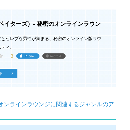
手を探すのをお手伝いするマッチングサービスです。
を入力することから出会いがスタートします。
恋活、友達探し、仕事の相談等、様々な目的で活用する
s（ペイターズ）- 秘密のオンラインラウン
性とセレブな男性が集まる、秘密のオンライン版ラウ
ニティ。
いたい」機能！
場所を指定した上でお相手を募集することができる「会
3
ッチングが更に増えています。
ド
確認の必須化
用者様の安心安全、満足度向上のため、不適切な内容の仕様
へは、強制退会の厳しい対応を行っております。
ッセージ）を取る前に、公的証明書による年齢確認が必
はメッセージのやり取りができません。
秘密のオンラインラウンジに関連するジャンルのア
--