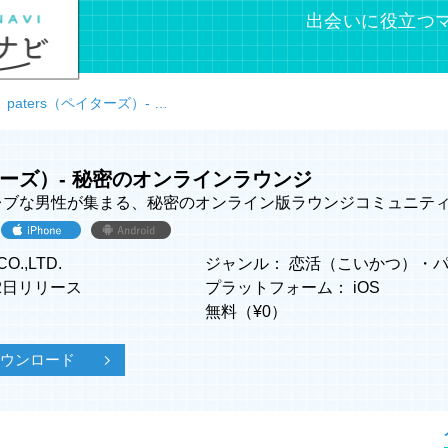
出会いに役立つ
paters（ペイターズ）- 秘密のオンラインラウンジ
イターズ）- 秘密のオンラインラウンジ
レブな男性が集まる、秘密のオンライン版ラウンジコミュニテ
O.,LTD.
ジャンル：
恋活（こいかつ）
・
22日リリース
プラットフォーム：
iOS
無料（¥
0
）
でダウンロード