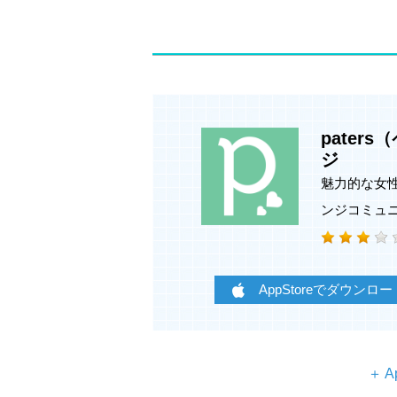
pater
ジ
魅力的な女
ンジコミュ
AppStoreでダウンロー
＋ A