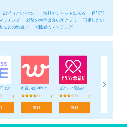
恋活（こいかつ）
無料でチャット出来る
通話可
認証が可能な方のみ利用可能です。
マッチング
老舗の大手出会い系アプリ
再婚したい
上記に限らせて頂いております。
女性との出会い
同性愛のマッチング
本名で登録する必要がありません。
特定できないようにしています。
を必須としています。
しょう
ッチング成立！
CROSS ME（クロスミー）- すれ違いを恋のきっかけに
出会いはwith(ウィズ) 婚活・恋活・マッチングアプリ
ゼクシィ恋結び
Match Japan世界最大級の恋愛・結婚マッチングアプリ
ょう
4
4
3
の自由なやり取りをすることができます！
信、開封することができません。
料
無料
無料
無料
有料会員登録が必要です。