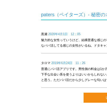
＼テレビや週刊誌でも話題のサービス
■1ヶ月あたり約600,000組がマッチン
paters（ペイターズ）- 
■18歳〜24歳の女性の利用者が急上昇
■登録＆検索無料！
paters（ペイターズ）は、魅力的
黒瀬
2020年4月1日 12：05
ジコミュニティです。
魅力的な女性っていうけど、結構普通な感じの
今までの出会い系SNSやマッチング
なパパ活してる感じの女性がいるね。ドタキャ
るサービスです。
まずは自分のプロフィールを入力する
ていくことから始まります。
タロマ
2019年6月24日 11：26
従来のサービスにあるような婚活とい
普通にパパ活アプリです。男性側の料金は1か
探し、就活相談等、様々な目的で登録
下手な出会い系を使うよりはいいかもしれない
と思う。ただパパ活だから少しグレーな匂いは
-------------------------------------------------------
▼ patersの特長
① ２人に１人が登録後２４時間以内