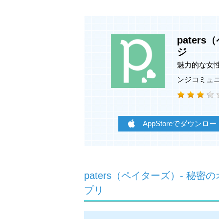
patersは、素敵な男女が理想の相
patersでは、自分のプロフィール
お互いの理想が分かることで、婚活、
pater
ことができます。
ジ
魅力的な女
ンジコミュ
② 面倒な日程調整を予め行える「会
お忙しいあなたに便利な、予め日程や
いたい」機能が登場したことによりマ
AppStoreでダウンロー
③ 24時間・365日の監視体制、年齢
Paters（ペイターズ）では、ご利
や、業者やスカウトなどの悪質な会員
またお相手とコミュニケーション（メ
要となります。年齢確認が未完了の方
paters（ペイターズ）- 
プリ
-------------------------------------------------------